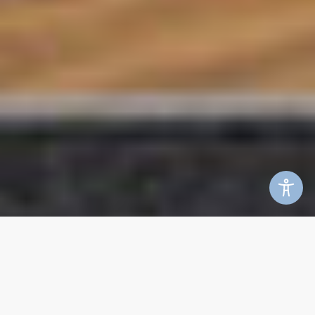
©
WEBWUCHT | Webdesign Westerwald
Datenschutz
Impressum
Jobs
Kontakt
Barrierefreiheit